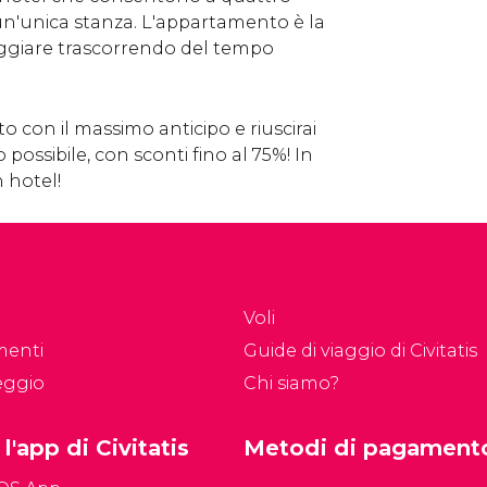
un'unica stanza. L'appartamento è la
ggiare trascorrendo del tempo
 con il massimo anticipo e riuscirai
 possibile, con sconti fino al 75%! In
n hotel!
Voli
menti
Guide di viaggio di Civitatis
eggio
Chi siamo?
 l'app di Civitatis
Metodi di pagament