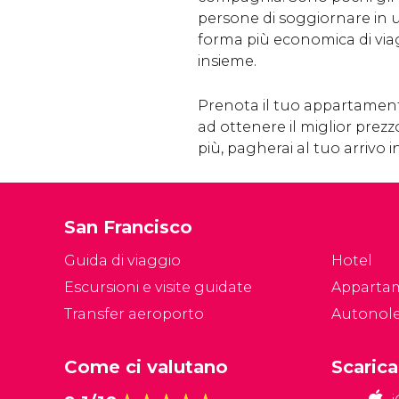
persone di soggiornare in 
forma più economica di via
insieme.
Prenota il tuo appartamento
ad ottenere il miglior prezzo
più, pagherai al tuo arrivo i
San Francisco
Guida di viaggio
Hotel
Escursioni e visite guidate
Apparta
Transfer aeroporto
Autonol
Come ci valutano
Scarica