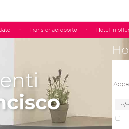
idate
Transfer aeroporto
Hotel in offe
Ho 
enti
Appa
ncisco