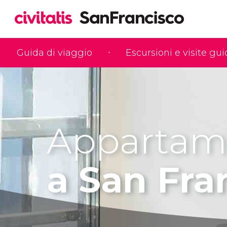
Guida di viaggio
Escursioni e visite gu
Appartam
a San Fra