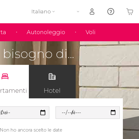
Italiano
rta
Autonoleggio
Voli
Il tuo carrello è vuoto
bisogno di...
rtamenti
Hotel
Dal
Al
Non ho ancora scelto le date