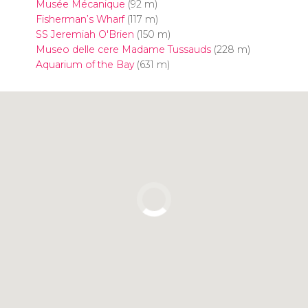
Musée Mécanique
(92 m)
Fisherman’s Wharf
(117 m)
SS Jeremiah O'Brien
(150 m)
Museo delle cere Madame Tussauds
(228 m)
Aquarium of the Bay
(631 m)
Clicca per usare la mappa