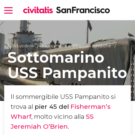
Cosa vedere
Monumenti e attrazioni turistiche
Sottomarino
USS Pampanito
Il sommergibile USS Pampanito si
trova al
pier 45
del
Fisherman’s
Wharf
, molto vicino alla
SS
Jeremiah O’Brien
.