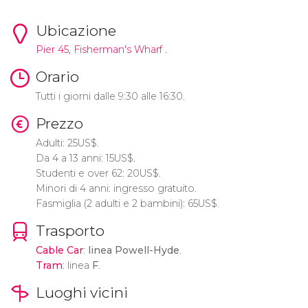
Ubicazione
Pier 45, Fisherman's Wharf .
Orario
Tutti i giorni dalle 9:30 alle 16:30.
Prezzo
Adulti: 25
US$
.
Da 4 a 13 anni: 15
US$
.
Studenti e over 62: 20
US$
.
Minori di 4 anni: ingresso gratuito.
Fasmiglia (2 adulti e 2 bambini): 65
US$
.
Trasporto
Cable Car
:
linea Powell-Hyde
.
Tram
: linea
F
.
Luoghi vicini