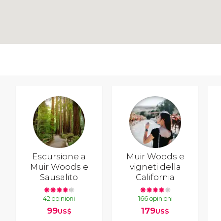
Escursione a
Muir Woods e
Muir Woods e
vigneti della
Sausalito
California
42 opinioni
166 opinioni
99
179
US$
US$