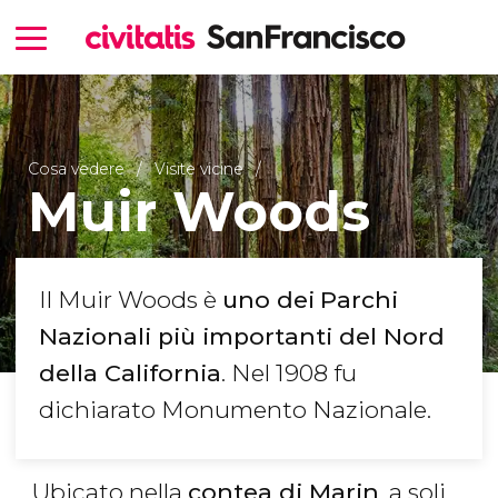
Cosa vedere
Visite vicine
Muir Woods
Il Muir Woods è
uno dei
Parchi
Nazionali più importanti del Nord
della California
. Nel 1908 fu
dichiarato Monumento Nazionale.
Ubicato nella
contea di Marin
, a soli