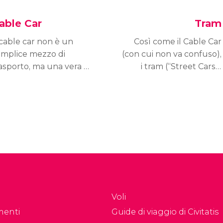
able Car
Tram
 cable car non è un
Così come il Cable Car
emplice mezzo di
(con cui non va confuso),
asporto, ma una vera e
i tram (“Street Cars”)
opria attrazione.
sono un mezzo di
trasporto storico e
perfetto per esplorare
San Francisco.
Voli
menti
Guide di viaggio di Civitatis