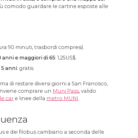
 più comodo guardare le cartine esposte alle
ra 90 minuti, trasbordi compresi).
8 anni e maggiori di 65
: 1,25
US$
.
 5 anni
: gratis.
a di restare diversi giorni a San Francisco,
onviene comprare un
Muni Pass
, valido
le car
e linee della
metro MUNI
.
quenza
bus e dei filobus cambiano a seconda delle