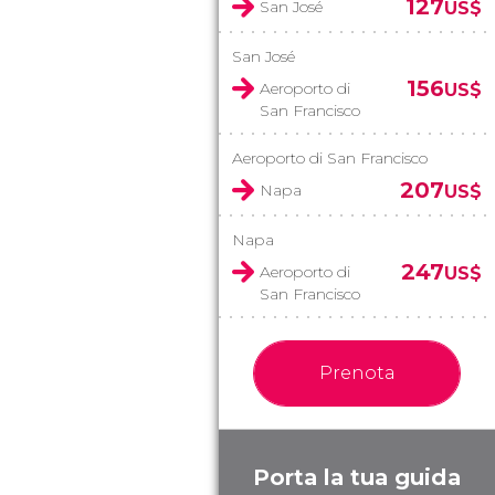
127
San José
US$
San José
156
Aeroporto di
US$
San Francisco
Aeroporto di San Francisco
207
Napa
US$
Napa
247
Aeroporto di
US$
San Francisco
Prenota
Porta la tua guida