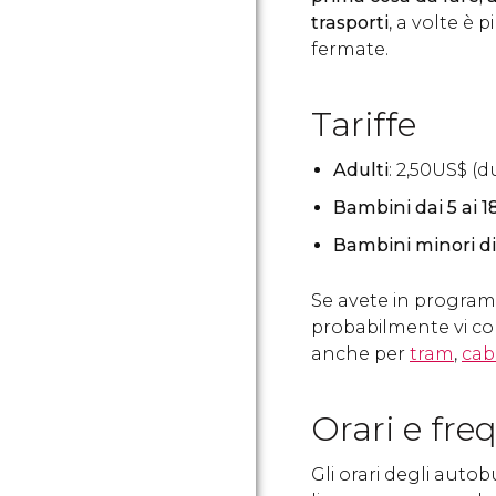
trasporti
, a volte è
fermate.
Tariffe
Adulti
: 2,50
US$
(du
Bambini dai 5 ai 1
Bambini minori di
Se avete in programm
probabilmente vi c
anche per
tram
,
cab
Orari e fre
Gli orari degli auto