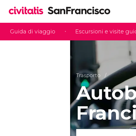
Guida di viaggio
Escursioni e visite gu
Trasporto
Autob
Franc