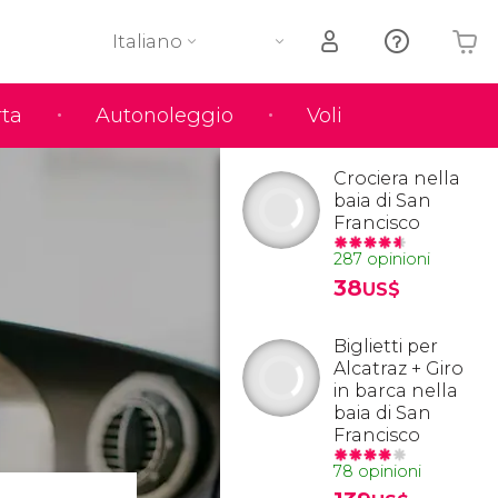
Italiano
rta
Autonoleggio
Voli
Il tuo carrello è vuoto
Crociera nella
baia di San
Francisco
287 opinioni
38
US$
Biglietti per
Alcatraz + Giro
in barca nella
baia di San
Francisco
78 opinioni