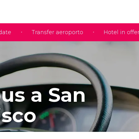
idate
Transfer aeroporto
Hotel in offe
us a San
isco