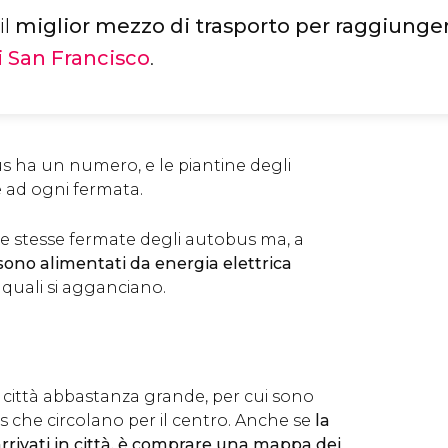
il
miglior mezzo di trasporto per raggiunge
i San Francisco
.
s ha un numero, e le piantine degli
e ad ogni fermata.
le stesse fermate degli autobus ma, a
sono alimentati da energia elettrica
i quali si agganciano.
 città abbastanza grande, per cui sono
s che circolano per il centro. Anche se
la
arrivati in città, è comprare una mappa dei