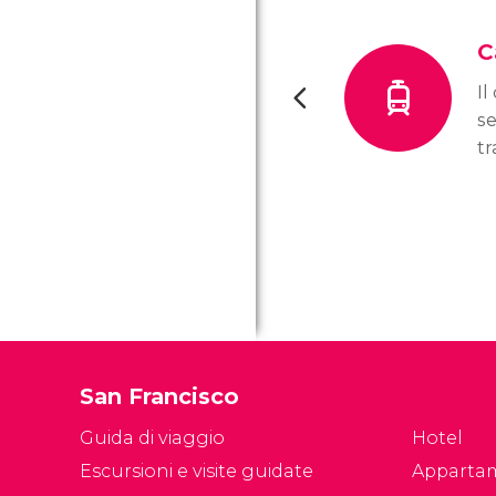
C
Il
s
tr
pr
San Francisco
Guida di viaggio
Hotel
Escursioni e visite guidate
Apparta