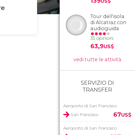
139
US$
re
Tour dell'isola
di Alcatraz con
audioguida
35 opinioni
63,9
US$
vedi tutte le attività
SERVIZIO DI
TRANSFER
Aeroporto di San Francisco
67
San Francisco
US$
Aeroporto di San Francisco