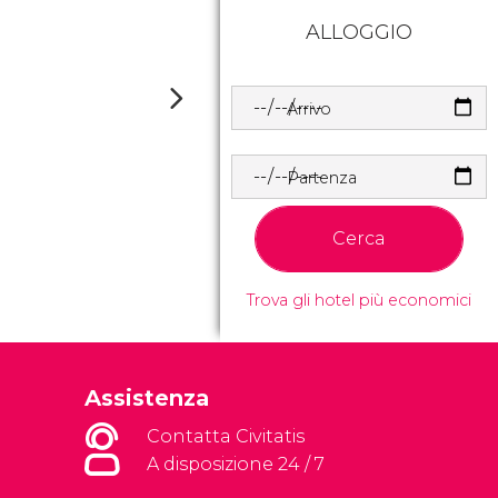
ALLOGGIO
Arrivo
Partenza
Cerca
Trova gli hotel più economici
Assistenza
Contatta Civitatis
A disposizione 24 / 7