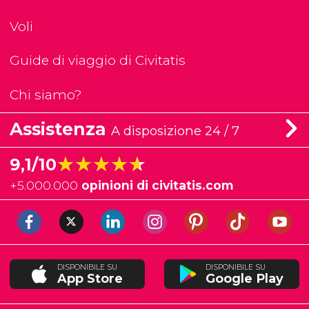
Voli
Guide di viaggio di Civitatis
Chi siamo?
Assistenza
A disposizione 24 / 7
★★★★★
★★★★★
9,1/10
+
5.000.000
opinioni di civitatis.com
DISPONIBILE SU
DISPONIBILE SU
App Store
Google Play