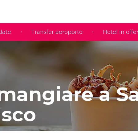
idate
Transfer aeroporto
Hotel in offe
mangiare a S
isco