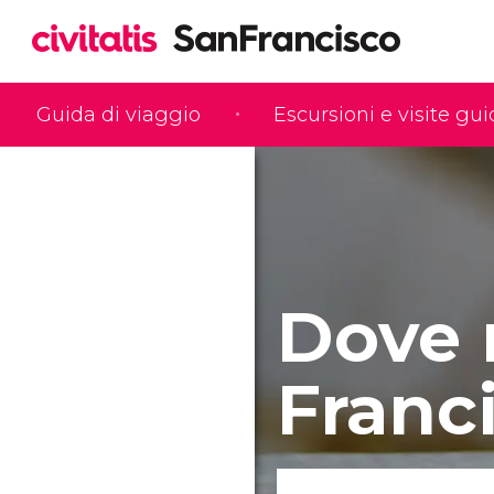
Guida di viaggio
Escursioni e visite gu
Dove 
Franc