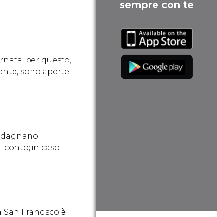
sempre con te
ornata; per questo,
mente, sono aperte
guadagnano
l conto; in caso
 a San Francisco
è