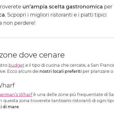
troverete
un’ampia scelta gastronomica
per 
ca
. Scpopri i migliori ristoranti e i piatti tipici
a non perdere!
 zone dove cenare
stro
budget
e il tipo di cucina che cercate, a San Franc
ive. Ecco alcuni dei
nostri locali preferiti
per pranzare o
Wharf
herman’s Wharf
è una delle zone più frequentate di San
n questa zona troverete tantissimi ristoranti di ogni ti
ti di mare
.