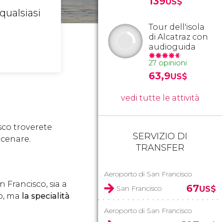
139
US$
qualsiasi
Tour dell'isola
di Alcatraz con
audioguida
27 opinioni
63,9
US$
vedi tutte le attività
isco troverete
SERVIZIO DI
 cenare.
TRANSFER
Aeroporto di San Francisco
 Francisco, sia a
67
San Francisco
US$
po, ma
la specialità
Aeroporto di San Francisco