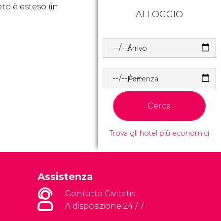
vieto è esteso (in
ALLOGGIO
Arrivo
Partenza
Cerca
Trova gli hotel più economici
Assistenza
Contatta Civitatis
A disposizione 24 / 7