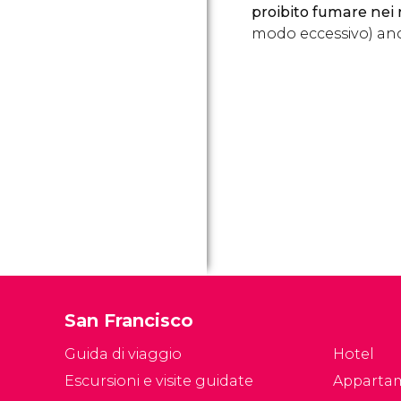
proibito fumare nei r
modo eccessivo) anch
San Francisco
Guida di viaggio
Hotel
Escursioni e visite guidate
Apparta