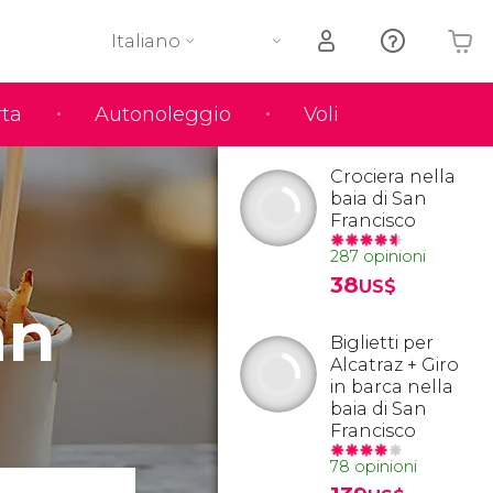
Italiano
rta
Autonoleggio
Voli
Il tuo carrello è vuoto
Crociera nella
baia di San
Francisco
287 opinioni
38
US$
an
Biglietti per
Alcatraz + Giro
in barca nella
baia di San
Francisco
78 opinioni