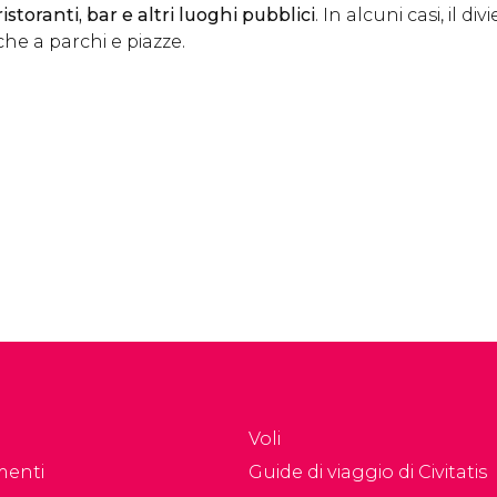
istoranti, bar e altri luoghi pubblici
. In alcuni casi, il di
e a parchi e piazze.
Voli
menti
Guide di viaggio di Civitatis