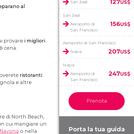
127
San José
US$
eparano al
San José
156
Aeroporto di
US$
San Francisco
ui provare
i migliori
Aeroporto di San Francisco
di cena.
207
Napa
US$
Napa
247
Aeroporto di
US$
troverete
ristoranti
San Francisco
agnola e altre
Prenota
iere di North Beach,
ti in cui mangiare un
Porta la tua guida
 Navona
o nella