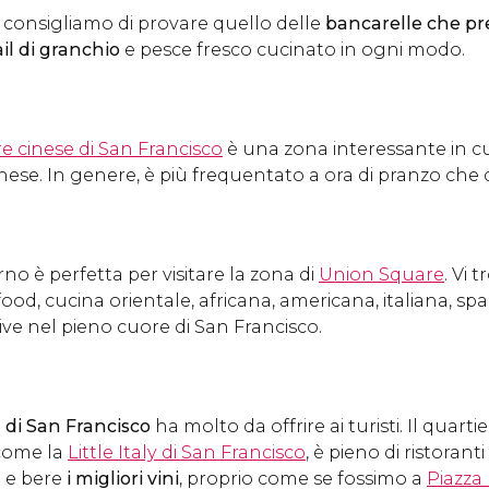
 vi consigliamo di provare quello delle
bancarelle che pr
l di granchio
e pesce fresco cucinato in ogni modo.
re cinese di San Francisco
è una zona interessante in c
inese. In genere, è più frequentato a ora di pranzo che 
rno è perfetta per visitare la zona di
Union Square
. Vi 
 food, cucina orientale, africana, americana, italiana, sp
tive nel pieno cuore di San Francisco.
 di San Francisco
ha molto da offrire ai turisti. Il quart
come la
Little Italy di San Francisco
, è pieno di ristoran
a
e bere
i migliori vini
, proprio come se fossimo a
Piazza