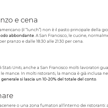
anzo e cena
americano (il “lunch”) non è il pasto principale della gi
n modo abbondante
. A San Francisco, le cucine, normal
 per pranzo e dalle 18:30 alle 21:30 per cena.
i Stati Uniti, anche a San Francisco molti lavoratori 
e mance. In molti ristoranti, la mancia è già inclusa ne
 generale si lascia un 10-20% del totale del conto
.
mare
enere o una zona fumatori all’interno dei ristoranti: