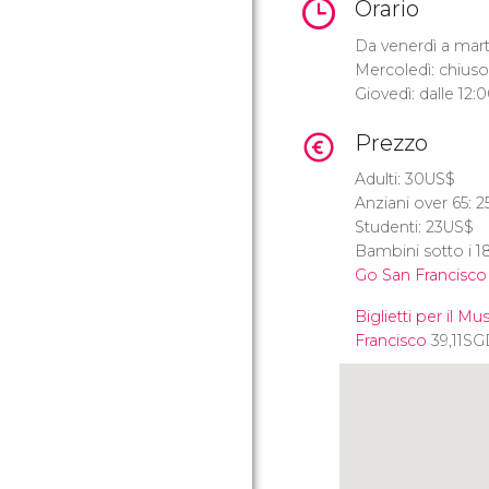
Orario
Da venerdì a marte
Mercoledì: chiuso
Giovedì: dalle 12:
Prezzo
Adulti: 30
US$
Anziani over 65: 2
Studenti: 23
US$
Bambini sotto i 18
Go San Francisco
Biglietti per il 
Francisco
39,11
SG