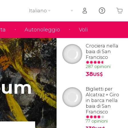
Italiano
rta
Autonoleggio
Voli
Il tuo carrello è vuoto
Crociera nella
baia di San
Francisco
287 opinioni
38
US$
eum
Biglietti per
Alcatraz + Giro
in barca nella
baia di San
Francisco
77 opinioni