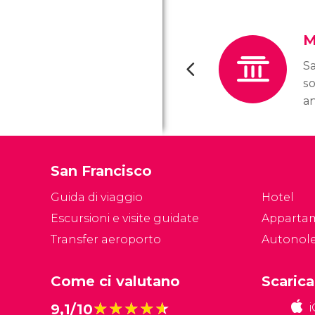
M
Sa
so
an
e 
ce
im
San Francisco
Guida di viaggio
Hotel
Escursioni e visite guidate
Apparta
Transfer aeroporto
Autonol
Come ci valutano
Scarica
★★★★★
★★★★★
9,1/10