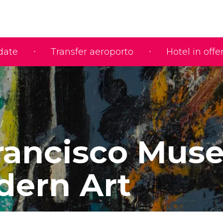
idate
Transfer aeroporto
Hotel in offe
rancisco Mus
dern Art