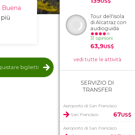
139
US$
 Buena
Tour dell'isola
 più
di Alcatraz con
audioguida
31 opinioni
63,9
US$
vedi tutte le attività
uistare biglietti
SERVIZIO DI
TRANSFER
Aeroporto di San Francisco
67
San Francisco
US$
Aeroporto di San Francisco