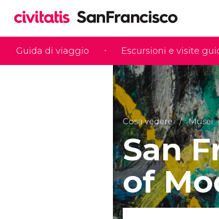
Guida di viaggio
Escursioni e visite gu
Cosa vedere
Musei
San F
of Mo