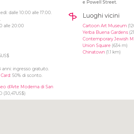
e Powell Street.
dì: dalle 10:00 alle 17:00.
Luoghi vicini
.
00 alle 20:00
Cartoon Art Museum
(12
Yerba Buena Gardens
(2
Contemporary Jewish 
Union Square
(634 m)
Chinatown
(1.1 km)
5
US$
 anni: ingresso gratuito.
 Card
: 50% di sconto.
Museo d'Arte Moderna di San
D
(30,47
US$
)
Clicca per usare la mappa