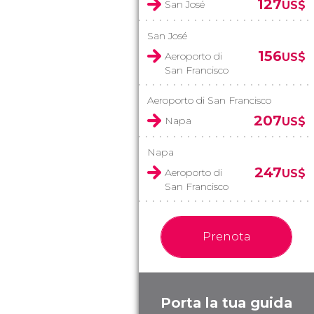
127
San José
US$
San José
156
Aeroporto di
US$
San Francisco
Aeroporto di San Francisco
207
Napa
US$
Napa
247
Aeroporto di
US$
San Francisco
Prenota
Porta la tua guida