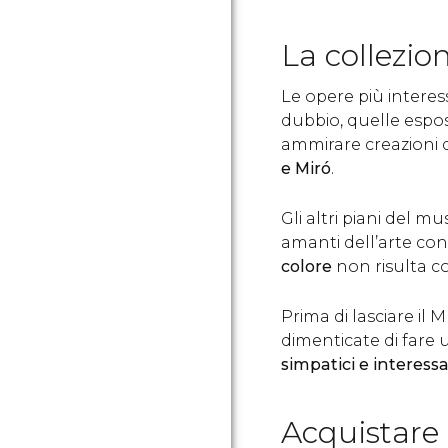
La collezio
Le opere più intere
dubbio, quelle espos
ammirare creazioni di
e Miró
.
Gli altri piani del m
amanti dell’arte c
colore
non risulta co
Prima di lasciare il
dimenticate di fare 
simpatici e interess
Acquistare i