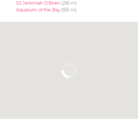
SS Jeremiah O'Brien
(265 m)
Aquarium of the Bay
(559 m)
Clicca per usare la mappa