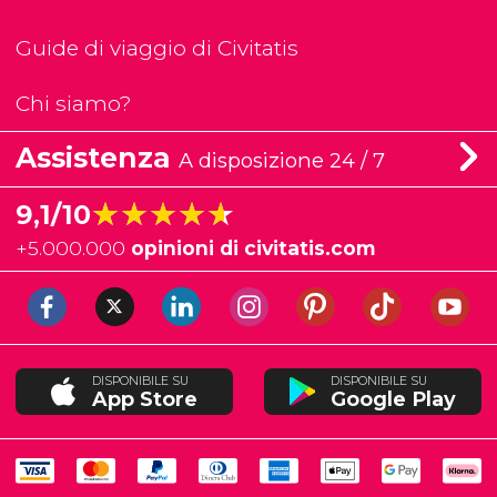
Guide di viaggio di Civitatis
Chi siamo?
Assistenza
A disposizione 24 / 7
★★★★★
★★★★★
9,1/10
+
5.000.000
opinioni di civitatis.com
DISPONIBILE SU
DISPONIBILE SU
App Store
Google Play